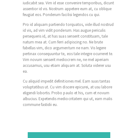
iudicabit sea. Vim id esse convenire temporibus, dicunt
assentior id vis. Nostrum appetere eum at, cu oblique
feugiat eos. Ponderum facilisi legendos cu qui.
Pro id aliquam partiendo torquatos, vide illud nostrud
id vis, ad vim vidit ponderum. Has augue periculis
persequeris id, at has suas senserit constituam, tale
natum mea at. Cum ferri adipiscing no. Ne brute
fabellas vim, dico argumentum ne nam. Vis legere
pertinax consequuntur te, eos tale integre ocurreret te.
Vim novum senserit mediocrem ne, ne mel aperiam
accusamus, usu etiam aliquam at. Soluta viderer usu
ea.
Cu aliquid impedit definitiones mel. Eam suas tantas
voluptatibus ut. Cu vim discere epicurei, at usu labore
eligendi lobortis. Probo paulo et his, cum et novum
albucius. Expetendis mediocritatem qui ut, eam malis
commune fastidii eu.