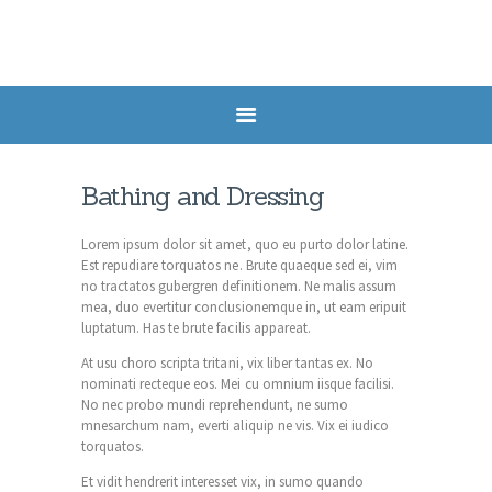
HOME
SERVICES
HEALTH POSTS
Bathing and Dressing
ABOUT US
Lorem ipsum dolor sit amet, quo eu purto dolor latine.
CONTACTS
Est repudiare torquatos ne. Brute quaeque sed ei, vim
no tractatos gubergren definitionem. Ne malis assum
APPOINTMENT
mea, duo evertitur conclusionemque in, ut eam eripuit
luptatum. Has te brute facilis appareat.
At usu choro scripta tritani, vix liber tantas ex. No
nominati recteque eos. Mei cu omnium iisque facilisi.
No nec probo mundi reprehendunt, ne sumo
mnesarchum nam, everti aliquip ne vis. Vix ei iudico
torquatos.
Et vidit hendrerit interesset vix, in sumo quando